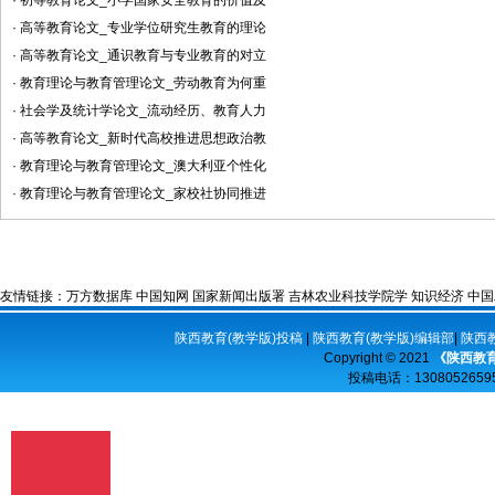
· 初等教育论文_小学国家安全教育的价值及
献。其他相关注释可用脚注在当页标注。
参考文献的著录应执行国家标准GB7714-
· 高等教育论文_专业学位研究生教育的理论
87的规定，采用顺序编码制。 ...
· 高等教育论文_通识教育与专业教育的对立
· 教育理论与教育管理论文_劳动教育为何重
· 社会学及统计学论文_流动经历、教育人力
· 高等教育论文_新时代高校推进思想政治教
· 教育理论与教育管理论文_澳大利亚个性化
· 教育理论与教育管理论文_家校社协同推进
友情链接：
万方数据库
中国知网
国家新闻出版署
吉林农业科技学院学
知识经济
中国
陕西教育(教学版)投稿
|
陕西教育(教学版)编辑部
|
陕西
Copyright © 2021
《陕西教育
投稿电话：
13080526