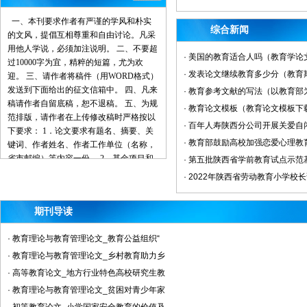
一、本刊要求作者有严谨的学风和朴实
综合新闻
的文风，提倡互相尊重和自由讨论。凡采
用他人学说，必须加注说明。 二、不要超
· 美国的教育适合人吗（教育学论
过10000字为宜，精粹的短篇，尤为欢
· 发表论文继续教育多少分（教
迎。 三、请作者将稿件（用WORD格式）
发送到下面给出的征文信箱中。 四、凡来
· 教育参考文献的写法（以教育
稿请作者自留底稿，恕不退稿。 五、为规
· 教育论文模板（教育论文模板下
范排版，请作者在上传修改稿时严格按以
· 百年人寿陕西分公司开展关爱
下要求： 1．论文要求有题名、摘要、关
· 教育部鼓励高校加强恋爱心理
键词、作者姓名、作者工作单位（名称，
省市邮编）等内容一份。 2．基金项目和
· 第五批陕西省学前教育试点示范
作者简介按下列格式： 基金项目：项目名
· 2022年陕西省劳动教育小学校
称（编号） 作者简介：姓名（出生年
－），性别，民族（汉族可省略），籍
期刊导读
贯，职称，学位，研究方向。 3．文章一
般有引言部分和正文部分，正文部分用阿
· 教育理论与教育管理论文_教育公益组织“
拉伯数字分级编号法，一般用两级。插图
下方应注明图序和图名。表格应采用三线
· 教育理论与教育管理论文_乡村教育助力乡
表，表格上方应注明表序和表名。 4．参
· 高等教育论文_地方行业特色高校研究生教
考文献列出的一般应限于作者直接阅读过
· 教育理论与教育管理论文_贫困对青少年家
的、最主要的、发表在正式出版物上的文